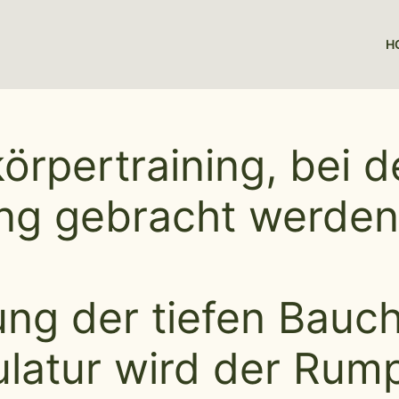
H
zkörpertraining, be
ng gebracht werden
ng der tiefen Bauc
tur wird der Rumpf 