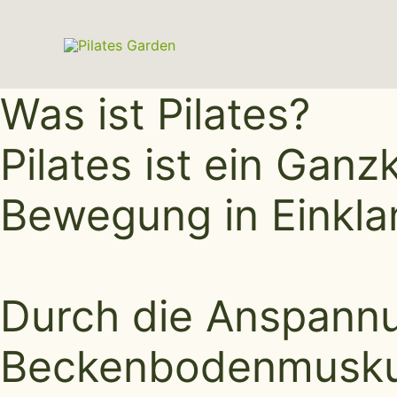
Zum
Inhalt
springen
Was ist Pilates?
Pilates ist ein Gan
Bewegung in Einkla
Durch die Anspannu
Beckenbodenmuskula