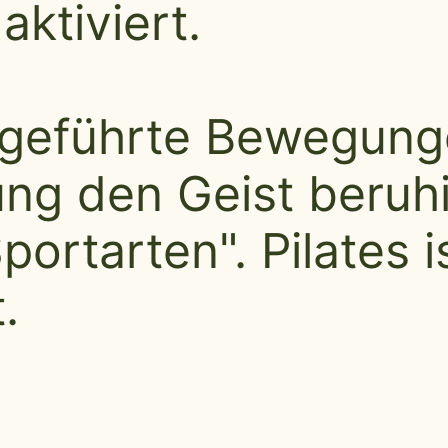
tiviert.
sgeführte Bewegung
g den Geist beruhig
rtarten". Pilates is
.